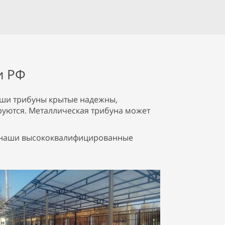
и РФ
аши трибуны крытые надежны,
руются. Металлическая трибуна может
 а наши высококвалифицированные