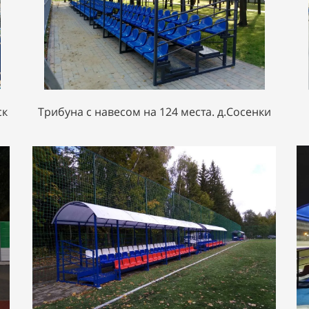
ск
Трибуна с навесом на 124 места. д.Сосенки