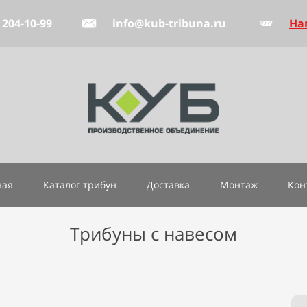
204-10-99
info@kub-tribuna.ru
На
ная
Каталог трибун
Доставка
Монтаж
Кон
Трибуны с навесом